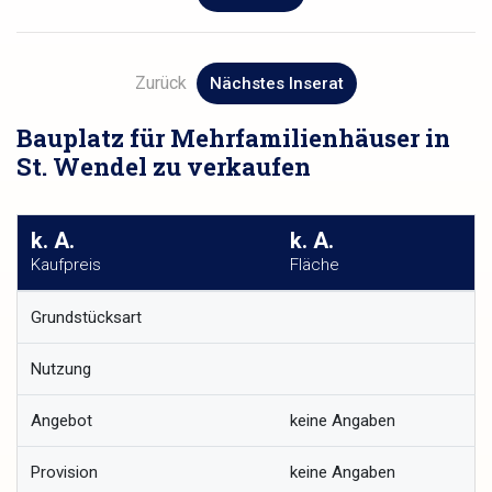
Zurück
Nächstes Inserat
Bauplatz für Mehrfamilienhäuser in
St. Wendel zu verkaufen
k. A.
k. A.
Kaufpreis
Fläche
Grundstücksart
Nutzung
Angebot
keine Angaben
Provision
keine Angaben