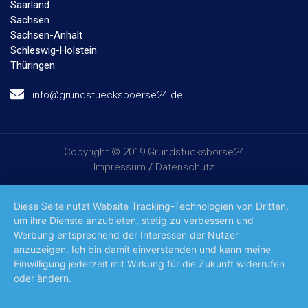
Saarland
Sachsen
Sachsen-Anhalt
Schleswig-Holstein
Thüringen
info@grundstuecksboerse24.de
Copyright © 2019 Grundstücksbörse24
Impressum
/
Datenschutz
Diese Seite nutzt Website Tracking-Technologien von Dritten,
um ihre Dienste anzubieten, stetig zu verbessern und
Werbung entsprechend der Interessen der Nutzer
anzuzeigen. Ich bin damit einverstanden und kann meine
Einwilligung jederzeit mit Wirkung für die Zukunft widerrufen
oder ändern.