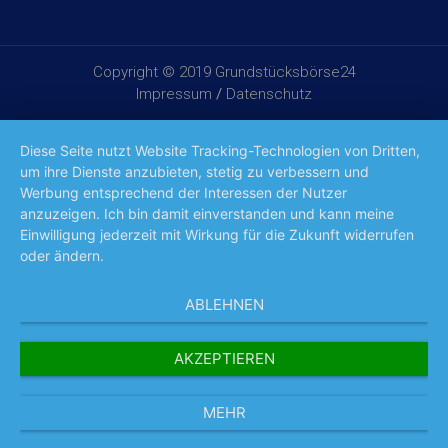
Copyright © 2019 Grundstücksbörse24
Impressum
/
Datenschutz
Diese Seite nutzt Website Tracking-Technologien von Dritten,
um ihre Dienste anzubieten, stetig zu verbessern und
Werbung entsprechend der Interessen der Nutzer
anzuzeigen. Ich bin damit einverstanden und kann meine
Einwilligung jederzeit mit Wirkung für die Zukunft widerrufen
oder ändern.
ABLEHNEN
AKZEPTIEREN
MEHR