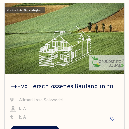
+++voll erschlossenes Bauland in ruhiger Lage - Vahrholz+++
Altmarkkreis Salzwedel
k. A.
k. A.